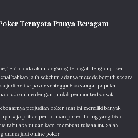
 Poker Ternyata Punya Beragam
ne, tentu anda akan langsung teringat dengan poker.
enal bahkan jauh sebelum adanya metode berjudi secara
itas judi online poker sehingga bisa sangat populer
nan judi online dengan jumlah pemain terbanyak.
ebenarnya perjudian poker saat ini memiliki banyak
ak apa saja pilihan pertaruhan poker daring yang bisa
s tahu apa tujuan kami membuat tulisan ini. Salah
dalam judi online poker.