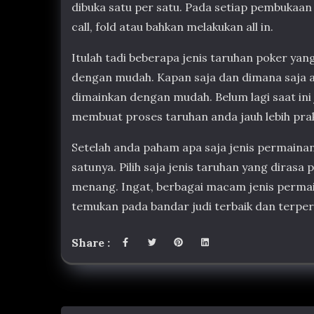
dibuka satu per satu. Pada setiap pembukaan 
call, fold atau bahkan melakukan all in.
Itulah tadi beberapa jenis taruhan poker ya
dengan mudah. Kapan saja dan dimana saja an
dimainkan dengan mudah. Belum lagi saat ini 
membuat proses taruhan anda jauh lebih prak
Setelah anda paham apa saja jenis permainan 
satunya. Pilih saja jenis taruhan yang diras
menang. Ingat, berbagai macam jenis permain
temukan pada bandar judi terbaik dan terper
Share :