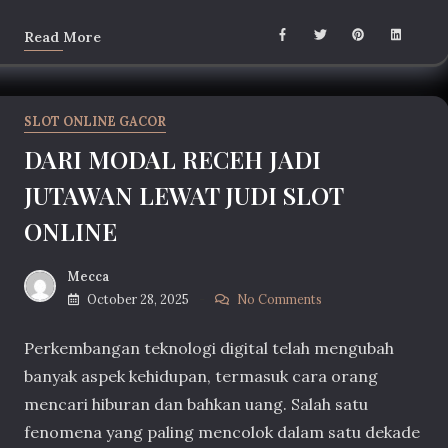
Read More
SLOT ONLINE GACOR
DARI MODAL RECEH JADI
JUTAWAN LEWAT JUDI SLOT
ONLINE
Mecca
October 28, 2025
No Comments
Perkembangan teknologi digital telah mengubah
banyak aspek kehidupan, termasuk cara orang
mencari hiburan dan bahkan uang. Salah satu
fenomena yang paling mencolok dalam satu dekade