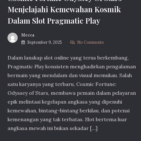
Menjelajahi Kemewahan Kosmik
Dalam Slot Pragmatic Play
Mecca
September 9, 2025
No Comments
Dalam lanskap slot online yang terus berkembang,
Pragmatic Play konsisten menghadirkan pengalaman
bermain yang mendalam dan visual memukau. Salah
satu karyanya yang terbaru, Cosmic Fortune:
Odyssey of Stars, membawa pemain dalam pelayaran
epik melintasi kegelapan angkasa yang dipenuhi
kemewahan, bintang-bintang berkilau, dan potensi
kemenangan yang tak terbatas. Slot bertema luar
angkasa mewah ini bukan sekadar […]