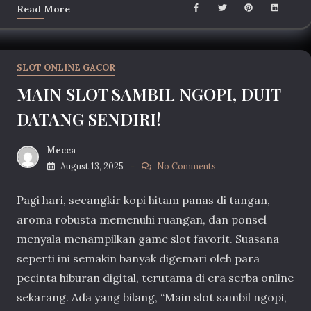
Read More
SLOT ONLINE GACOR
MAIN SLOT SAMBIL NGOPI, DUIT
DATANG SENDIRI!
Mecca
August 13, 2025
No Comments
Pagi hari, secangkir kopi hitam panas di tangan,
aroma robusta memenuhi ruangan, dan ponsel
menyala menampilkan game slot favorit. Suasana
seperti ini semakin banyak digemari oleh para
pecinta hiburan digital, terutama di era serba online
sekarang. Ada yang bilang, “Main slot sambil ngopi,