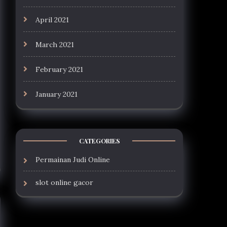
April 2021
March 2021
February 2021
January 2021
CATEGORIES
Permainan Judi Online
slot online gacor