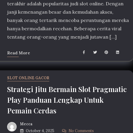
terakhir adalah popularitas judi slot online. Dengan
janji kemenangan besar dan kemudahan akses,
banyak orang tertarik mencoba peruntungan mereka
hanya bermodalkan recehan. Beberapa cerita viral
tentang orang-orang yang menjadi jutawan […]
Read More
SLOT ONLINE GACOR
Strategi Jitu Bermain Slot Pragmatic
Play Panduan Lengkap Untuk
Pemain Cerdas
Mecca
October 4, 2025
No Comments