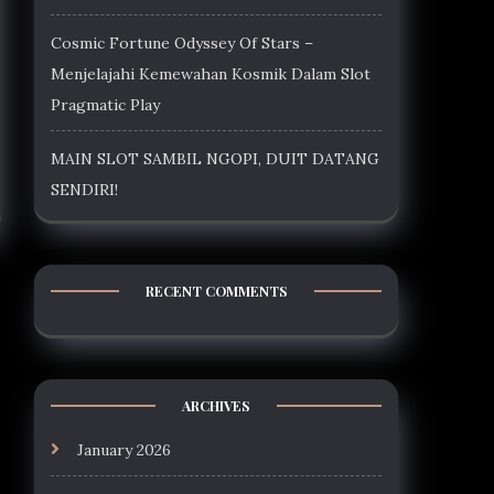
Cosmic Fortune Odyssey Of Stars –
Menjelajahi Kemewahan Kosmik Dalam Slot
Pragmatic Play
MAIN SLOT SAMBIL NGOPI, DUIT DATANG
SENDIRI!
RECENT COMMENTS
ARCHIVES
January 2026