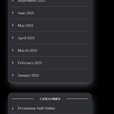
September 2021
June 2021
May 2021
April 2021
March 2021
February 2021
January 2021
CATEGORIES
Permainan Judi Online