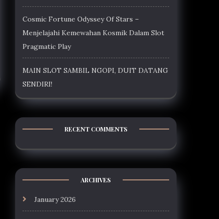
Cosmic Fortune Odyssey Of Stars –
Menjelajahi Kemewahan Kosmik Dalam Slot
Pragmatic Play
MAIN SLOT SAMBIL NGOPI, DUIT DATANG
SENDIRI!
RECENT COMMENTS
ARCHIVES
January 2026