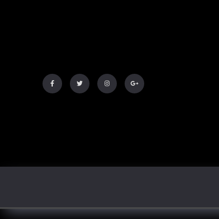
Skip
to
content