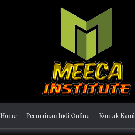
Home
Permainan Judi Online
Kontak Kami