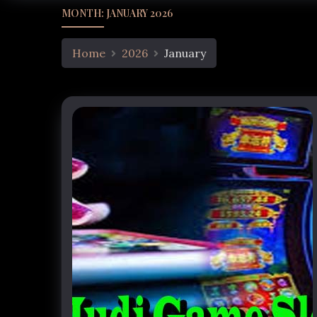
MONTH:
JANUARY 2026
Home
2026
January