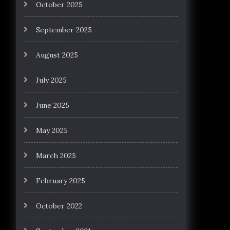
October 2025
September 2025
August 2025
July 2025
June 2025
May 2025
March 2025
February 2025
October 2022